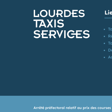
Li
Ta
R
T
D
Ac
Arrêté préfectoral relatif au prix des courses